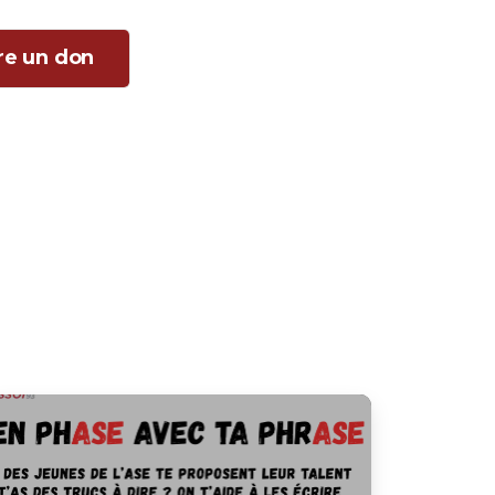
ire un don
9