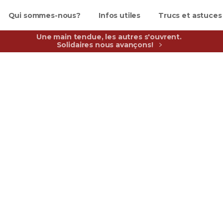
Qui sommes-nous?
Infos utiles
Trucs et astuces
Une main tendue, les autres s'ouvrent.
Solidaires nous avançons!