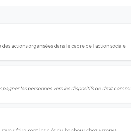
es actions organisées dans le cadre de l’action sociale.
mpagner les personnes vers les dispositifs de droit comm
e, savoir-faire, sont les clés du bonheur chez Essor93.