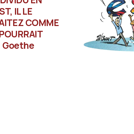
T, IL LE
RAITEZ COMME
IL POURRAIT
 » Goethe