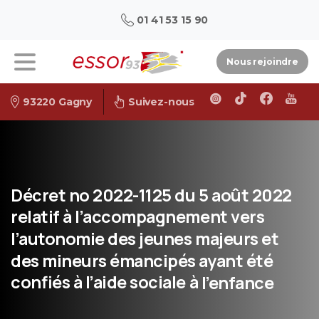
01 41 53 15 90
Nous rejoindre
93220 Gagny
Suivez-nous
Décret
no
2022-1125
du
5
août
2022
relatif
à
l’accompagnement
vers
l’autonomie
des
jeunes
majeurs
et
des
mineurs
émancipés
ayant
été
confiés
à
l’aide
sociale
à
l’enfance